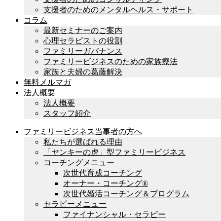
支援者のためのメンタルヘルス・サポート
コラム
最新セミナーのご案内
心理セラピストの役割
ファミリーガバナンス
ファミリービジネスのための家族療法
家族と夫婦の葛藤解決
無料メルマガ
法人概要
法人概要
スタッフ紹介
ファミリービジネス当事者の方へ
私たちが選ばれる理由
「ヤンキーの虎」型ファミリービジネス
コーチングメニュー
次世代育成コーチング
オーナー・コーチング®︎
次世代婚活コーチング＆プログラム
セラピーメニュー
ファイナンシャル・セラピー