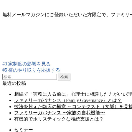
無料メールマガジンにご登録いただいた方限定で、ファミリ
前
#3 家制度の影響を見る
投
の
次
#5 横のやり取りを応援する
稿
投
の
検
稿:
投
索:
ナ
最近の投稿
稿:
ビ
相続で「実務に入る前に」心理士に相談した方がいい理
ファミリーガバナンス（Family Governance）とは？
ゲ
技法を超えた臨床の極意 ～コンテクスト（文脈）を見抜く実践
ー
ファミリーガバナンス 〜家族の自我機能〜
有機的でホリスティックな相続支援とは？
シ
セミナー
ョ