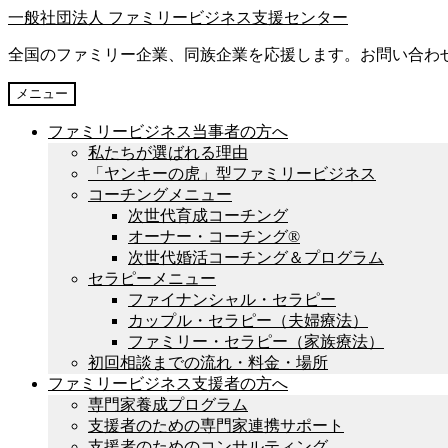
ナ
コ
一般社団法人 ファミリービジネス支援センター
ビ
ン
全国のファミリー企業、同族企業を応援します。お問い合わせはこちら → 
ゲ
テ
ー
ン
メニュー
シ
ツ
ョ
へ
ファミリービジネス当事者の方へ
ン
ス
私たちが選ばれる理由
へ
キ
「ヤンキーの虎」型ファミリービジネス
ス
ッ
コーチングメニュー
キ
プ
次世代育成コーチング
ッ
オーナー・コーチング®︎
プ
次世代婚活コーチング＆プログラム
セラピーメニュー
ファイナンシャル・セラピー
カップル・セラピー（夫婦療法）
ファミリー・セラピー（家族療法）
初回相談までの流れ・料金・場所
ファミリービジネス支援者の方へ
専門家養成プログラム
支援者のための専門家連携サポート
支援者のためのコンサルティング