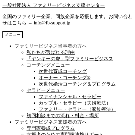
ナ
コ
一般社団法人 ファミリービジネス支援センター
ビ
ン
全国のファミリー企業、同族企業を応援します。お問い合わ
ゲ
テ
せはこちら → info@fb-support.jp
ー
ン
シ
ツ
メニュー
ョ
へ
ン
ス
ファミリービジネス当事者の方へ
へ
キ
私たちが選ばれる理由
ス
ッ
「ヤンキーの虎」型ファミリービジネス
キ
プ
コーチングメニュー
ッ
次世代育成コーチング
プ
オーナー・コーチング®︎
次世代婚活コーチング＆プログラム
セラピーメニュー
ファイナンシャル・セラピー
カップル・セラピー（夫婦療法）
ファミリー・セラピー（家族療法）
初回相談までの流れ・料金・場所
ファミリービジネス支援者の方へ
専門家養成プログラム
支援者のための専門家連携サポート