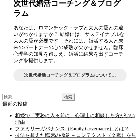
次世代婚活コーチング＆プログ
ラム
あなたは、ロマンチック・ラブと大人の愛との違
いがわかりますか？ 結婚には、サステイナブルな
大人の愛が必要です。それには、婚活する人と未
来のパートナーの心の成熟が欠かせません。臨床
心理学の知見を踏まえ、婚活に結果を出すコーチ
ングを提供します。
次世代婚活コーチング＆プログラムについて…
検
索:
最近の投稿
相続で「実務に入る前に」心理士に相談した方がいい
理由
ファミリーガバナンス（Family Governance）とは？
技法を超えた臨床の極意 ～コンテクスト（文脈）を見