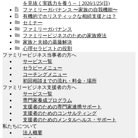
を見抜く実践力を養う～｜2026/1/25(日)
ョ
ファミリーガバナンス 〜家族の自我機能〜
有機的でホリスティックな相続支援とは？
ン
セミナー
ファミリーガバナンス
ファミリービジネスのための家族療法
家族と夫婦の葛藤解決
心理セラピストの役割
ファミリービジネス当事者の方へ
サービス一覧
セラピーメニュー
コーチングメニュー
初回相談までの流れ・料金・場所
ファミリービジネス支援者の方へ
サービス一覧
専門家養成プログラム
支援者のための専門家連携サポート
支援者のためのコンサルティング
支援者のためのメンタルヘルス・サポート
私たちについて
法人概要