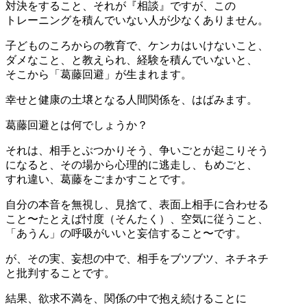
対決をすること、それが『相談』ですが、この
トレーニングを積んでいない人が少なくありません。
子どものころからの教育で、ケンカはいけないこと、
ダメなこと、と教えられ、経験を積んでいないと、
そこから「葛藤回避」が生まれます。
幸せと健康の土壌となる人間関係を、はばみます。
葛藤回避とは何でしょうか？
それは、相手とぶつかりそう、争いごとが起こりそう
になると、その場から心理的に逃走し、もめごと、
すれ違い、葛藤をごまかすことです。
自分の本音を無視し、見捨て、表面上相手に合わせる
こと〜たとえば忖度（そんたく）、空気に従うこと、
「あうん」の呼吸がいいと妄信すること〜です。
が、その実、妄想の中で、相手をブツブツ、ネチネチ
と批判することです。
結果、欲求不満を、関係の中で抱え続けることに