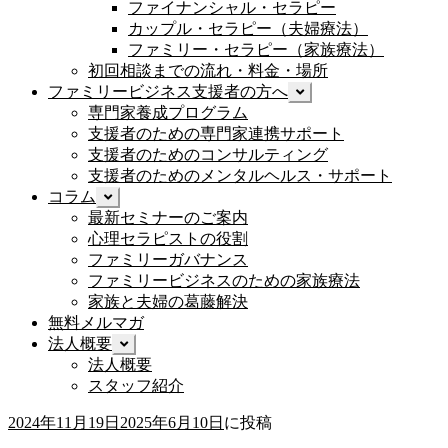
ブ
ファイナンシャル・セラピー
を
メ
カップル・セラピー（夫婦療法）
展
ニ
開
ファミリー・セラピー（家族療法）
ュ
初回相談までの流れ・料金・場所
ー
ファミリービジネス支援者の方へ
サ
を
ブ
専門家養成プログラム
展
メ
開
支援者のための専門家連携サポート
ニ
支援者のためのコンサルティング
ュ
支援者のためのメンタルヘルス・サポート
ー
コラム
サ
を
ブ
最新セミナーのご案内
展
メ
開
心理セラピストの役割
ニ
ファミリーガバナンス
ュ
ファミリービジネスのための家族療法
ー
家族と夫婦の葛藤解決
を
無料メルマガ
展
開
法人概要
サ
ブ
法人概要
メ
スタッフ紹介
ニ
ュ
2024年11月19日
2025年6月10日
に投稿
ー