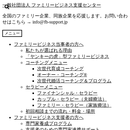
ナ
コ
一般社団法人 ファミリービジネス支援センター
ビ
ン
全国のファミリー企業、同族企業を応援します。お問い合わ
ゲ
テ
せはこちら → info@fb-support.jp
ー
ン
シ
ツ
メニュー
ョ
へ
ン
ス
ファミリービジネス当事者の方へ
へ
キ
私たちが選ばれる理由
ス
ッ
「ヤンキーの虎」型ファミリービジネス
キ
プ
コーチングメニュー
ッ
次世代育成コーチング
プ
オーナー・コーチング®︎
次世代婚活コーチング＆プログラム
セラピーメニュー
ファイナンシャル・セラピー
カップル・セラピー（夫婦療法）
ファミリー・セラピー（家族療法）
初回相談までの流れ・料金・場所
ファミリービジネス支援者の方へ
専門家養成プログラム
支援者のための専門家連携サポート