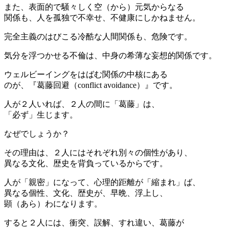
また、表面的で騒々しく空（から）元気からなる
関係も、人を孤独で不幸せ、不健康にしかねません。
完全主義のはびこる冷酷な人間関係も、危険です。
気分を浮つかせる不倫は、中身の希薄な妄想的関係です。
ウェルビーイングをはばむ関係の中核にある
のが、『葛藤回避（conflict avoidance）』です。
人が２人いれば、２人の間に「葛藤」は、
「必ず」生じます。
なぜでしょうか？
その理由は、２人にはそれぞれ別々の個性があり、
異なる文化、歴史を背負っているからです。
人が「親密」になって、心理的距離が「縮まれ」ば、
異なる個性、文化、歴史が、早晩、浮上し、
顕（あら）わになります。
すると２人には、衝突、誤解、すれ違い、葛藤が