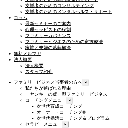
支援者のためのコンサルティング
支援者のためのメンタルヘルス・サポート
コラム
最新セミナーのご案内
心理セラピストの役割
ファミリーガバナンス
ファミリービジネスのための家族療法
家族と夫婦の葛藤解決
無料メルマガ
法人概要
法人概要
スタッフ紹介
ファミリービジネス当事者の方へ
サ
ブ
私たちが選ばれる理由
メ
「ヤンキーの虎」型ファミリービジネス
ニ
コーチングメニュー
サ
ュ
ブ
次世代育成コーチング
ー
メ
オーナー・コーチング®︎
を
ニ
次世代婚活コーチング＆プログラム
展
ュ
開
セラピーメニュー
サ
ー