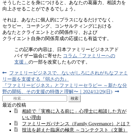
そうしたことを身につけると、あなたの葛藤力、相談力を
向上させることができるでしょう。
それは、あなたに個人的にプラスになるだけでなく、
セラピー、コーチング、コンサルティングにおける
あなたとクライエントとの関係作り、および
クライエント自身の関係育成の応援にも有益です。
この記事の内容は、日本ファミリービジネスアド
バイザー協会に寄せた
コラム「ファミリーへの
支援」
の一部を改変したものです。
前
ファミリービジネスで、ないがしろにされがちなファミ
投
の
リー面を支援する『弱さの力』
稿
次
投
『ファミリービジネス』とファミリーセラピー ～新たな分
の
稿:
野の開拓、その支援の特徴と理解〜｜2024/12/29(日)
ナ
投
検
ビ
稿:
索:
最近の投稿
ゲ
相続で「実務に入る前に」心理士に相談した方が
いい理由
ー
ファミリーガバナンス（Family Governance）とは？
技法を超えた臨床の極意 ～コンテクスト（文脈）
シ