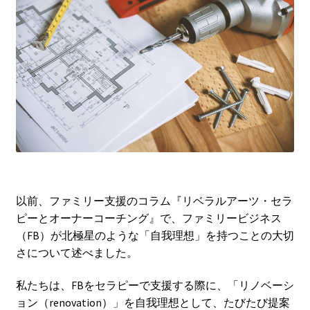
開
ュ
ー
を
展
開
以前、ファミリー支援のコラム『リベラルアーツ・セラ
ピーとオーナーコーチング』で、ファミリービジネス
（FB）が北極星のような「自我理想」を持つことの大切
さについて述べました。
私たちは、FBをセラピーで支援する際に、「リノベーシ
ョン（renovation）」を自我理想として、たびたび提案