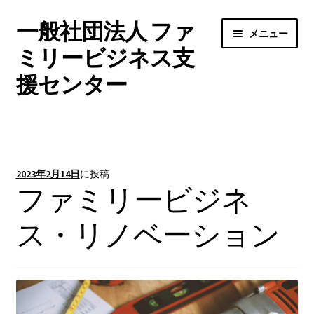
一般社団法人 ファ
ナ
コ
メニュー
ビ
ン
ミリービジネス支
ゲ
テ
援センター
ー
ン
シ
ツ
サ
ョ
へ
ファミリービジネス当事者の方へ
ブ
ン
ス
メ
へ
キ
サ
ファミリービジネス支援者の方へ
ニ
ス
ッ
ブ
2023年2月14日
に投稿
ュ
キ
プ
メ
サ
ファミリービジネ
コラム
ー
ッ
ニ
ブ
を
プ
ュ
メ
ス・リノベーション
無料メルマガ
展
ー
ニ
開
を
ュ
サ
法人概要
展
ー
ブ
開
を
メ
展
ニ