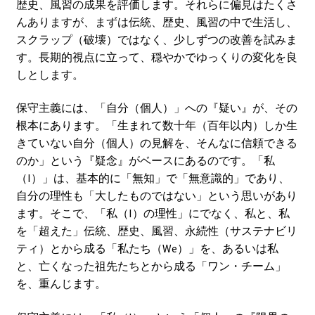
歴史、風習の成果を評価します。それらに偏見はたくさ
んありますが、まずは伝統、歴史、風習の中で生活し、
スクラップ（破壊）ではなく、少しずつの改善を試みま
す。長期的視点に立って、穏やかでゆっくりの変化を良
しとします。
保守主義には、「自分（個人）」への『疑い』が、その
根本にあります。「生まれて数十年（百年以内）しか生
きていない自分（個人）の見解を、そんなに信頼できる
のか」という『疑念』がベースにあるのです。「私
（I）」は、基本的に「無知」で「無意識的」であり、
自分の理性も「大したものではない」という思いがあり
ます。そこで、「私（I）の理性」にでなく、私と、私
を「超えた」伝統、歴史、風習、永続性（サステナビリ
ティ）とから成る「私たち（We）」を、あるいは私
と、亡くなった祖先たちとから成る「ワン・チーム」
を、重んじます。