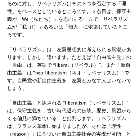
るのに対し、リベラリズムはその３つを否定する「理
性」をベースとしているところです。２点目は、保守主
義が「We（私たち）」を志向する一方で、リベラリズ
ムが「私（I）」あるいは「個人」に依拠しているとこ
ろです。
「リベラリズム」は、左翼思想的に考えられる風潮があ
ります。しかし、違います。たとえば「自由民主党」の
「自由」は、英語で “liberal（リベラル）”、また「新自
由主義」は “neo-liberalism（ネオ・リベラリズム）” で
す。自民党や新自由主義を、左翼とみなす人はいないで
しょう。
「自由主義」と訳される “liberalism（リベラリズム）”
は、保守主義を、古い時代遅れの伝統、歴史、風習から
くる偏見に満ちている、と批判します。リベラリズム
は、フランス革命に始まりましたが、それは「理性
（reason）」に基づいた自由主義社会の実現が可能、と