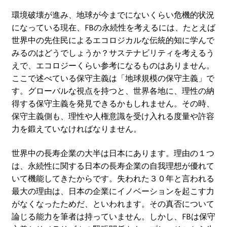
環境破壊が進み、地球が今までにないくらい危機的状況
になっている現在、FBの永続性を考えるには、たとえば
世界中の先住民によるエコロジカルな伝統的知に学んで
みるのはどうでしょうか？サステナビリティを考えるう
えで、エコロジーくらい参考になるものはありません。
ここで述べている保守主義は「地球規模の保守主義」で
す。グローバルな視点を持つと、世界各地に、理性の納
得する保守主義を発見できるかもしれません。その時、
保守主義側も、理性や人権意識を受け入れる度量や許容
力を鍛えていなければなりません。
世界中の長寿企業の大半は日本にあります。理由の１つ
は、永続性に関する日本の長寿企業の自我理想が優れて
いて機能してきたからです。失われた３０年と言われる
最大の理由は、日本の企業にイノベーションを起こす力
がなくなったためだ、といわれます。その真否について
論じる能力を筆者は持っていません。しかし、FBは保守