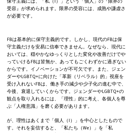
保守主義には、「私（I）」という「個人」の『限界の
受容』が求められます。限界の受容には、成熟や謙虚さ
が必要です。
FBは基本的に保守主義的です。しかし、現代のFBは保
守主義だけを安易に信奉できません。なぜなら、現代に
おいては、穏やかなゆっくりとした変化や改善だけでや
っていけるFBは皆無か、あってもごくわずかに過ぎない
からです。イノベーションが不可欠です。また、ジェン
ダーやLGBTQ+に向けた「革新（リベラル）的」視座を
受け入れないFBは、働き手の減少や少子化の進む中で、
今後、衰退していくからです。ジェンダーやLGBTQ+の
観点を取り入れるには、「理性」的に考え、各個人を尊
ぶ「人権意識」を磨く必要があります。
が、理性はあくまで「個人（I）」を中心としたもので
す。それを妄信すると、「私たち（We）」を「私