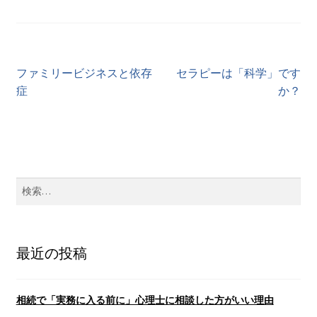
投
前
次
ファミリービジネスと依存
セラピーは「科学」です
の
の
症
か？
稿
投
投
ナ
稿:
稿:
ビ
ゲ
検
索:
ー
シ
最近の投稿
ョ
ン
相続で「実務に入る前に」心理士に相談した方がいい理由